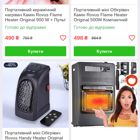
Портативний керамічний
Портативний міні Обігрівач
нагрівач Камін Rovus Flame
Камін Rovus Flame Heater
Heater Original 900 W + Пульт
Original 500W Компактний
ДК LCD-дисплей Компактний
Керамічний
Готово до відправки
Готово до відправки
490
498
₴
₴
750 ₴
884 ₴
Купити
Купити
–40%
Портативний міні Обігрівач
Rovus Handy Heater Original