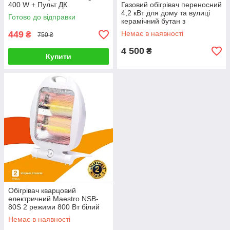
400 W + Пульт ДК
Газовий обігрівач переносний
Компактний Керамічний
4,2 кВт для дому та вулицi
Готово до відправки
керамічний бутан з
редуктором і шлангом та
449
Немає в наявності
₴
750 ₴
колесами до 80 м²
4 500
₴
Купити
Обігрівач кварцовий
електричний Maestro NSB-
80S 2 режими 800 Вт білий
Немає в наявності