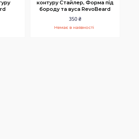
туру
контуру Стайлер, Форма під
rd
бороду та вуса RevoBeard
350 ₴
Немає в наявності
4
+380 (63) 224-90-44