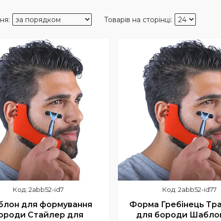
продаж
2abb52-id7
2abb52-id77
лон для формування
Форма Гребінець Тр
ороди Стайлер для
для бороди Шабло