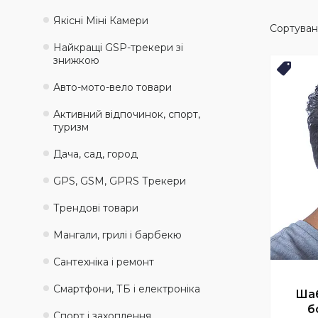
Якісні Міні Камери
Найкращі GSP-трекери зі
знижкою
Топ 
Авто-мото-вело товари
Активний відпочинок, спорт,
туризм
Дача, сад, город
GPS, GSM, GPRS Трекери
Трендові товари
Мангали, грилі і барбекю
Сантехніка і ремонт
Смартфони, ТБ і електроніка
Шаб
б
Спорт і захоплення