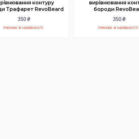
рівнювання контуру
вирівнювання кон
ди Трафарет RevoBeard
бороди RevoBea
350 ₴
350 ₴
Немає в наявності
Немає в наявності
+380 (63) 224-90-44
+380 (63) 224-90-4