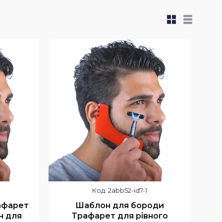
2abb52-id7-1
афарет
Шаблон для бороди
н для
Трафарет для рівного