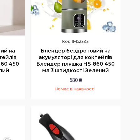
IM52393
ий на
Блендер бездротовий на
тейлів
акумуляторі для коктейлів
860 450
Блендер пляшка HS-860 450
ілий
мл 3 швидкості Зелений
680 ₴
Немає в наявності
4
+380 (63) 224-90-44