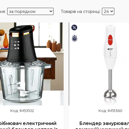
–17%
шилось 14 днів
Залишилось 38 днів
IM53102
IM51360
ібнювач електричний
Блендер занурюва