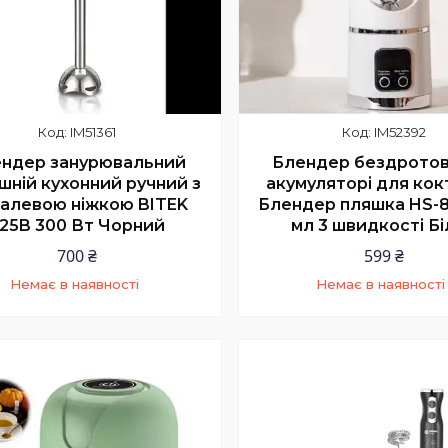
IM51361
IM52392
ндер занурювальний
Блендер бездротов
шній кухонний ручний з
акумуляторі для кок
алевою ніжкою BITEK
Блендер пляшка HS-
25B 300 Вт Чорний
мл 3 швидкості Б
700 ₴
599 ₴
Немає в наявності
Немає в наявності
+380 (63) 224-90-44
+380 (63) 224-90-4