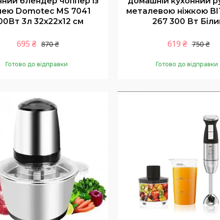
нний блендер чоппер із
домашній кухонний р
шею Domotec MS 7041
металевою ніжкою BI
00Вт 3л 32х22х12 см
267 300 Вт Біли
695 ₴
619 ₴
870 ₴
750 ₴
Готово до відправки
Готово до відправки
Купити
Купити