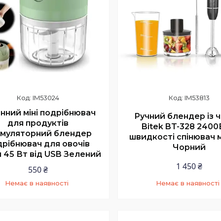
IM53024
IM53813
нний міні подрібнювач
Ручний блендер із 
для продуктів
Bitek BT-328 2400
муляторний блендер
швидкості спінювач 
дрібнювач для овочів
Чорний
 45 Вт від USB Зелений
1 450 ₴
550 ₴
Немає в наявності
Немає в наявності
+380 (63) 224-90-44
+380 (63) 224-90-4