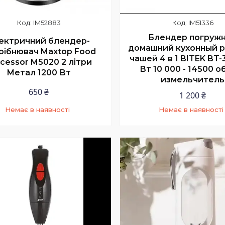
IM52883
IM51336
Блендер погруж
ектричний блендер-
домашний кухонный р
рібнювач Maxtop Food
чашей 4 в 1 BITEK BT-
cessor M5020 2 літри
Вт 10 000 - 14500 о
Метал 1200 Вт
измельчитель
650 ₴
1 200 ₴
Немає в наявності
Немає в наявності
+380 (63) 224-90-44
+380 (63) 224-90-4