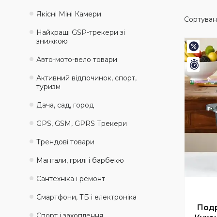
Якісні Міні Камери
Найкращі GSP-трекери зі
знижкою
–20%
Авто-мото-вело товари
Зали
Активний відпочинок, спорт,
туризм
Дача, сад, город
GPS, GSM, GPRS Трекери
Трендові товари
Мангали, грилі і барбекю
Сантехніка і ремонт
Смартфони, ТБ і електроніка
Подр
Спорт і захоплення