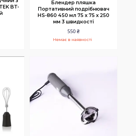
учний з
Блендер пляшка
TEK BT-
Портативний подрібнювач
й
HS-860 450 мл 75 х 75 х 250
мм 3 швидкості
550 ₴
Немає в наявності
+380 (63) 224-90-44