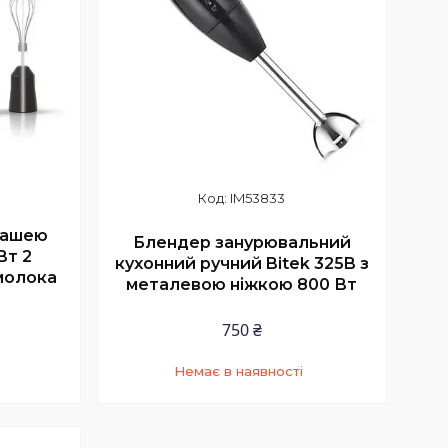
IM53833
чашею
Блендер занурювальний
Вт 2
кухонний ручний Bitek 325B з
молока
металевою ніжкою 800 Вт
750 ₴
Немає в наявності
4
+380 (63) 224-90-44