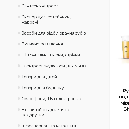
Сантехнічні троси
Сковорідки, сотейники,
жаровні
Засоби для відбілювання зубів
Вуличне освітлення
Шліфувальні шкірки, стрічки
Електростимулятори для м'язів
Товари для дітей
Товари для будинку
Ру
под
Смартфони, ТБ і електроніка
мір
B
Незвичайні гаджети та
подарунки
Інфрачервоні та каталітичні