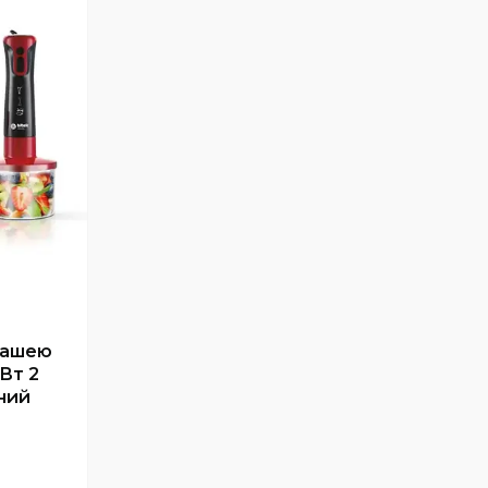
чашею
Вт 2
ний