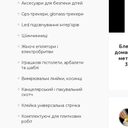
Аксесуари для безпеки дітей
Gps-трекери, glonass-трекери
Led підсвічування інтер'єрів
Шинчинниці
Бле
Жіночі епілятори і
електробритви
дома
мет
Іграшкові пістолети, арбалети
3
та шаблі
Вимірювальні лінійки, косинці
Канцелярський і пакувальний
скотч
Клейка універсальна стрічка
Комплектуючі для плиткових
робіт