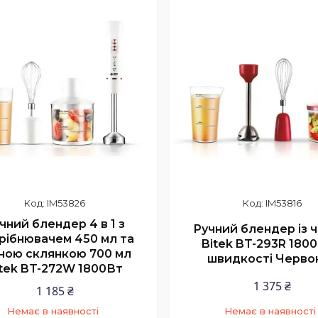
IM53826
IM53816
чний блендер 4 в 1 з
Ручний блендер із 
рібнювачем 450 мл та
Bitek BT-293R 1800
ною склянкою 700 мл
швидкості Черво
itek BT-272W 1800Вт
1 375 ₴
1 185 ₴
Немає в наявності
Немає в наявності