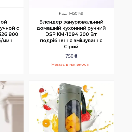
IM50149
ной
Блендер занурювальний
учной с
домашній кухонний ручний
326 800
DSP KM-1094 200 Вт
б/мин
подрібнення змішування
Сірий
750 ₴
Немає в наявності
4
+380 (63) 224-90-44