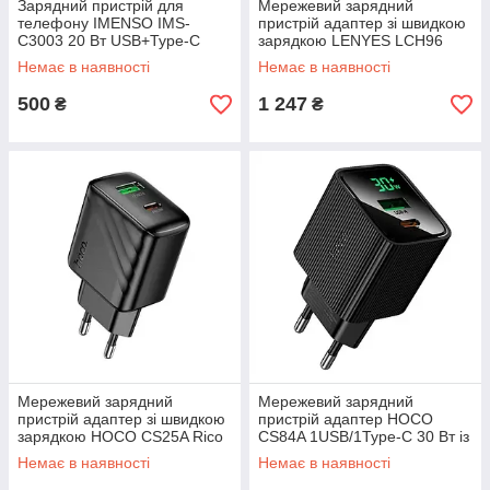
Зарядний пристрій для
Мережевий зарядний
телефону IMENSO IMS-
пристрій адаптер зі швидкою
C3003 20 Вт USB+Type-C
зарядкою LENYES LCH96
блок живлення адаптер Білий
1USB/2Type-C 65 Вт
Немає в наявності
Немає в наявності
PD/QC/FCP/AFC
500
1 247
₴
₴
Мережевий зарядний
Мережевий зарядний
пристрій адаптер зі швидкою
пристрій адаптер HOCO
зарядкою HOCO CS25A Rico
CS84A 1USB/1Type-C 30 Вт із
1USB/1Type-C 20W/3A
швидкою зарядкою
Немає в наявності
Немає в наявності
PD/QC/FCP/AFC
PD/QC/FCP/AFC Чорний