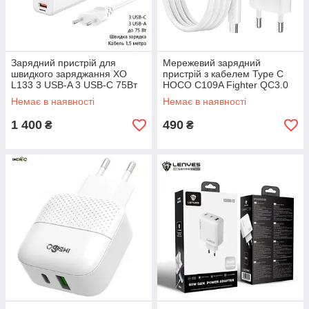
Зарядний пристрій для
Мережевий зарядний
швидкого заряджання XO
пристрій з кабелем Type C
L133 3 USB-A 3 USB-C 75Вт
HOCO C109A Fighter QC3.0
заряджання для телефону
18Вт Білий
Немає в наявності
Немає в наявності
Білий
1 400
490
₴
₴