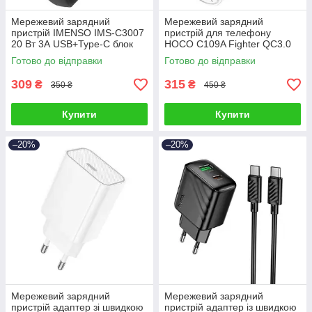
Мережевий зарядний
Мережевий зарядний
пристрій IMENSO IMS-C3007
пристрій для телефону
20 Вт 3А USB+Type-C блок
HOCO C109A Fighter QC3.0
живлення швидка зарядка
18 Вт Білий
Готово до відправки
Готово до відправки
Чорний
309
315
₴
₴
350 ₴
450 ₴
Купити
Купити
–20%
–20%
Мережевий зарядний
Мережевий зарядний
пристрій адаптер зі швидкою
пристрій адаптер із швидкою