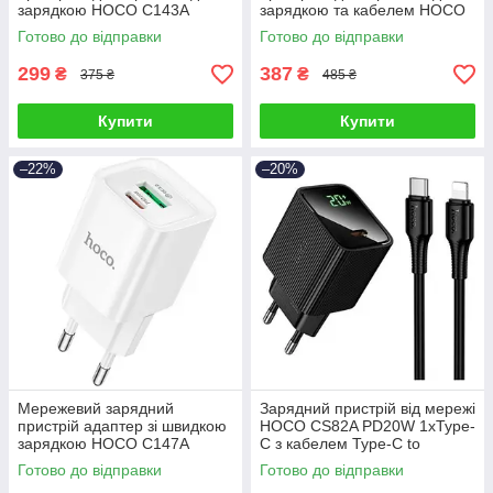
зарядкою HOCO C143A
зарядкою та кабелем HOCO
1Type-C 20W/3A PD
CS25A Rico 1USB/1Type-C
Готово до відправки
Готово до відправки
20Вт/3A
299
387
₴
₴
375 ₴
485 ₴
Купити
Купити
–22%
–20%
Мережевий зарядний
Зарядний пристрій від мережі
пристрій адаптер зі швидкою
HOCO CS82A PD20W 1xType-
зарядкою HOCO C147A
C з кабелем Type-C to
1хType-C/1хUSB 20 Вт
Lightning
Готово до відправки
Готово до відправки
PD/QC/FCP/AFC