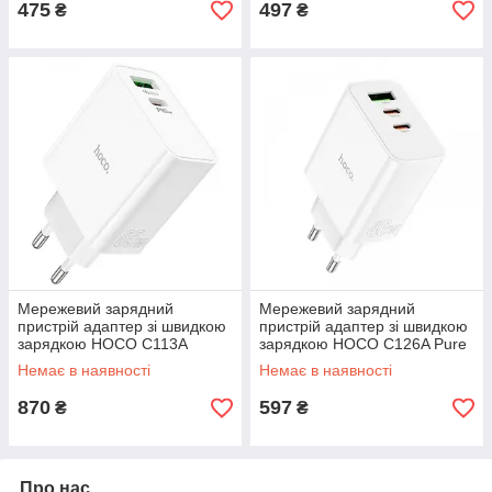
475
497
₴
₴
Мережевий зарядний
Мережевий зарядний
пристрій адаптер зі швидкою
пристрій адаптер зі швидкою
зарядкою HOCO C113A
зарядкою HOCO C126A Pure
Awesome 1USB/1Type-C 65W
1USB/2Type-C 40Вт
Немає в наявності
Немає в наявності
PD/QC/FCP/AFC
PD2.0/QC3.0/FCP/AFC
870
597
₴
₴
Про нас