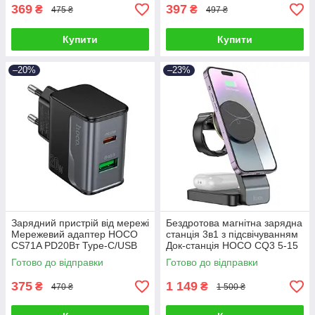
369
397
₴
₴
475 ₴
497 ₴
Купити
Купити
–20%
–23%
Зарядний пристрій від мережі
Бездротова магнітна зарядна
Мережевий адаптер HOCO
станція 3в1 з підсвічуванням
CS71A PD20Вт Type-C/USB
Док-станція HOCO CQ3 5-15
Чорний
Вт
Готово до відправки
Готово до відправки
375
1 149
₴
₴
470 ₴
1 500 ₴