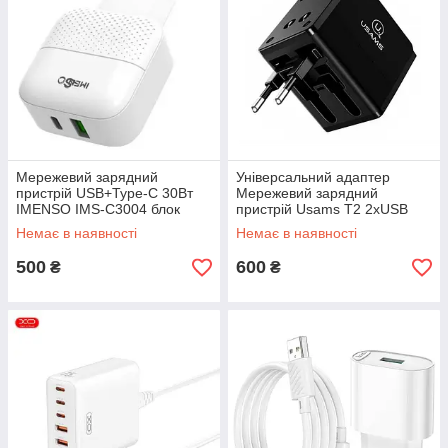
Мережевий зарядний
Універсальний адаптер
пристрій USB+Type-C 30Вт
Мережевий зарядний
IMENSO IMS-C3004 блок
пристрій Usams T2 2хUSB
живлення адаптер Білий
5В/1А US/AU/EU/UK
Немає в наявності
Немає в наявності
500
600
₴
₴