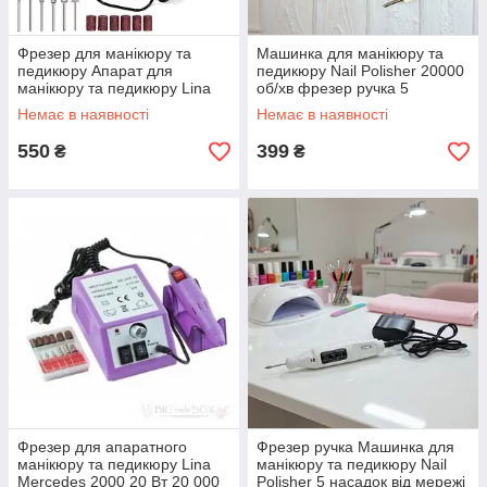
Фрезер для манікюру та
Машинка для манікюру та
педикюру Апарат для
педикюру Nail Polisher 20000
манікюру та педикюру Lina
об/хв фрезер ручка 5
Mercedes 2000 20 Вт 20 000
насадок 220V Рожевий
Немає в наявності
Немає в наявності
об/хв реверс Сірий
550
399
₴
₴
Фрезер для апаратного
Фрезер ручка Машинка для
манікюру та педикюру Lina
манікюру та педикюру Nail
Mercedes 2000 20 Вт 20 000
Polisher 5 насадок від мережі