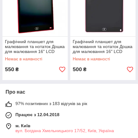
Графічний планшет для
Графічний планшет для
малювання та нотаток Дошка
малювання та нотаток Дошка
для малювання 16" LCD
для малювання 16" LCD
Writing Tablet 34.8×23.3×0.5
Writing Tablet 34.8×23.3×0.5
Немає в наявності
Немає в наявності
см Червоний
см Рожевий
550
500
₴
₴
Про нас
97% позитивних з 183 відгуків за рік
Працює з 12.04.2018
м. Київ
вул. Богдана Хмельницького 17/52, Київ, Україна