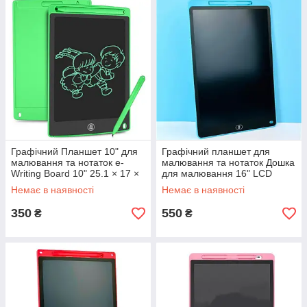
Графічний Планшет 10" для
Графічний планшет для
малювання та нотаток e-
малювання та нотаток Дошка
Writing Board 10" 25.1 × 17 ×
для малювання 16" LCD
0.6 см Зелений
Writing Tablet 34.8×23.3×0.5
Немає в наявності
Немає в наявності
см Синій
350
550
₴
₴