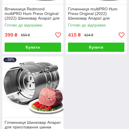
Вітчинниця Redmond
Гілчинниця multiPRO Hum
multiPRO Hum Press Original
Press Original (2022)
(2022) Шинковар Апарат для
Шинковар Апарат для
Приготування шинки Прес
Приготування шинки Прес
Готово до відправки
Готово до відправки
Форма
Форма
399
415
₴
₴
650 ₴
624 ₴
Купити
Купити
–39%
Гілчинниця Шинковар Апарат
для приготування шинки